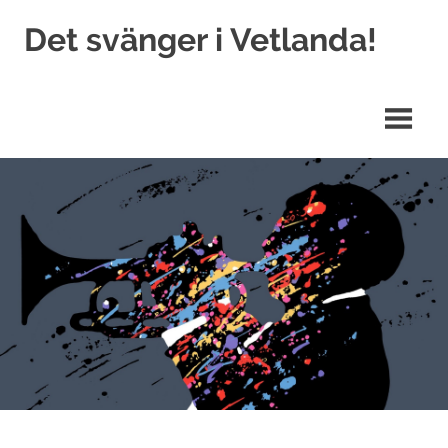
Hoppa
Det svänger i Vetlanda!
till
innehåll
My
WordPress
Blog