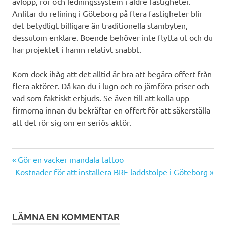
avlopp, rör och ledningssystem i äldre fastigheter.
Anlitar du relining i Göteborg på flera fastigheter blir
det betydligt billigare än traditionella stambyten,
dessutom enklare. Boende behöver inte flytta ut och du
har projektet i hamn relativt snabbt.
Kom dock ihåg att det alltid är bra att begära offert från
flera aktörer. Då kan du i lugn och ro jämföra priser och
vad som faktiskt erbjuds. Se även till att kolla upp
firmorna innan du bekräftar en offert för att säkerställa
att det rör sig om en seriös aktör.
Inläggsnavigering
Föregående
Gör en vacker mandala tattoo
Nästa
inlägg:
Kostnader för att installera BRF laddstolpe i Göteborg
inlägg:
LÄMNA EN KOMMENTAR